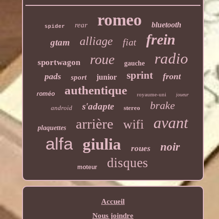
romeo
bluetooth
rear
spider
frein
alliage
fiat
gtam
radio
roue
sportwagon
gauche
sprint
pads
front
junior
sport
authentique
roméo
royaume-uni
joueur
brake
s'adapte
android
stereo
avant
arrière
wifi
plaquettes
alfa
giulia
noir
roues
disques
moteur
Accueil
Nous joindre