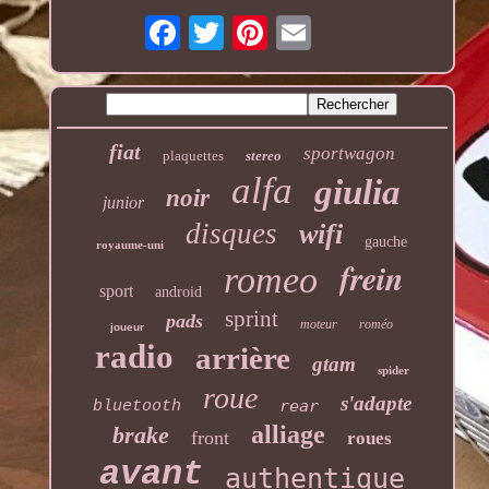
fiat
sportwagon
plaquettes
stereo
alfa
giulia
noir
junior
disques
wifi
gauche
royaume-uni
frein
romeo
sport
android
sprint
pads
moteur
roméo
joueur
radio
arrière
gtam
spider
roue
s'adapte
rear
bluetooth
alliage
brake
front
roues
avant
authentique