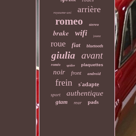
arrière
royaume-uni
romeo
stereo
brake
wifi
joueur
roue
fiat
bluetooth
giulia
avant
plaquettes
roméo
spider
noir
front
android
frein
s'adapte
authentique
sport
gtam
pads
rear