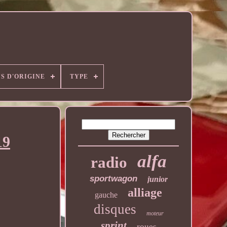
S D'ORIGINE
TYPE
19
alfa
radio
sportwagon
junior
alliage
gauche
disques
moteur
sprint
roues