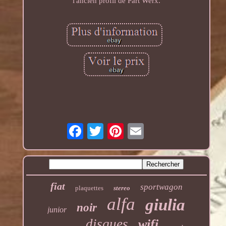
l'ancien profil de Part Werx.
fiat
sportwagon
plaquettes
stereo
alfa
giulia
noir
junior
disques
wifi