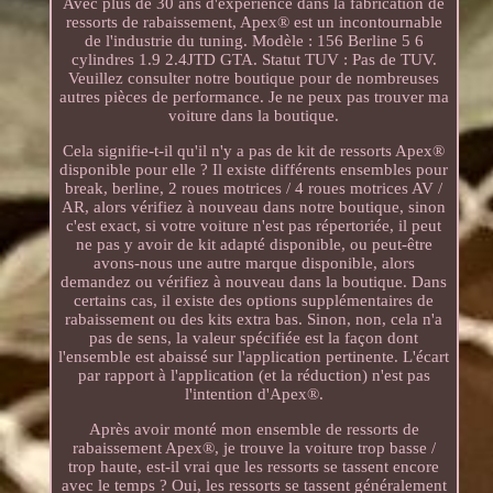
Avec plus de 30 ans d'expérience dans la fabrication de
ressorts de rabaissement, Apex® est un incontournable
de l'industrie du tuning. Modèle : 156 Berline 5 6
cylindres 1.9 2.4JTD GTA. Statut TUV : Pas de TUV.
Veuillez consulter notre boutique pour de nombreuses
autres pièces de performance. Je ne peux pas trouver ma
voiture dans la boutique.
Cela signifie-t-il qu'il n'y a pas de kit de ressorts Apex®
disponible pour elle ? Il existe différents ensembles pour
break, berline, 2 roues motrices / 4 roues motrices AV /
AR, alors vérifiez à nouveau dans notre boutique, sinon
c'est exact, si votre voiture n'est pas répertoriée, il peut
ne pas y avoir de kit adapté disponible, ou peut-être
avons-nous une autre marque disponible, alors
demandez ou vérifiez à nouveau dans la boutique. Dans
certains cas, il existe des options supplémentaires de
rabaissement ou des kits extra bas. Sinon, non, cela n'a
pas de sens, la valeur spécifiée est la façon dont
l'ensemble est abaissé sur l'application pertinente. L'écart
par rapport à l'application (et la réduction) n'est pas
l'intention d'Apex®.
Après avoir monté mon ensemble de ressorts de
rabaissement Apex®, je trouve la voiture trop basse /
trop haute, est-il vrai que les ressorts se tassent encore
avec le temps ? Oui, les ressorts se tassent généralement