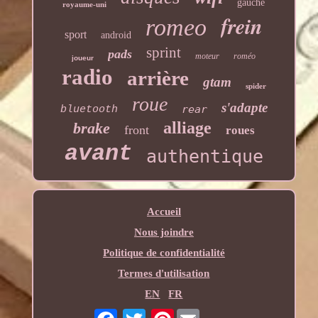
gauche
royaume-uni
frein
romeo
sport
android
sprint
pads
moteur
roméo
joueur
radio
arrière
gtam
spider
roue
s'adapte
rear
bluetooth
alliage
brake
front
roues
avant
authentique
Accueil
Nous joindre
Politique de confidentialité
Termes d'utilisation
EN
FR
Pinterest