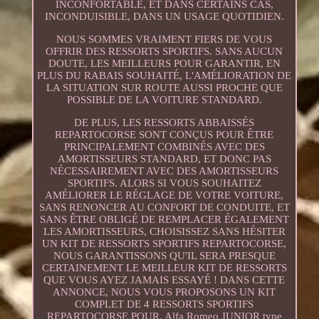
INCONFORTABLE, ET DANS CERTAINS CAS,
INCONDUISIBLE, DANS UN USAGE QUOTIDIEN.
NOUS SOMMES VRAIMENT FIERS DE VOUS
OFFRIR DES RESSORTS SPORTIFS. SANS AUCUN
DOUTE, LES MEILLEURS POUR GARANTIR, EN
PLUS DU RABAIS SOUHAITÉ, L'AMÉLIORATION DE
LA SITUATION SUR ROUTE AUSSI PROCHE QUE
POSSIBLE DE LA VOITURE STANDARD.
DE PLUS, LES RESSORTS ABBAISSÉS
REPARTOCORSE SONT CONÇUS POUR ÊTRE
PRINCIPALEMENT COMBINÉS AVEC DES
AMORTISSEURS STANDARD, ET DONC PAS
NÉCESSAIREMENT AVEC DES AMORTISSEURS
SPORTIFS. ALORS SI VOUS SOUHAITEZ
AMÉLIORER LE RÉGLAGE DE VOTRE VOITURE,
SANS RENONCER AU CONFORT DE CONDUITE, ET
SANS ÊTRE OBLIGÉ DE REMPLACER ÉGALEMENT
LES AMORTISSEURS, CHOISISSEZ SANS HÉSITER
UN KIT DE RESSORTS SPORTIFS REPARTOCORSE,
NOUS GARANTISSONS QU'IL SERA PRESQUE
CERTAINEMENT LE MEILLEUR KIT DE RESSORTS
QUE VOUS AYEZ JAMAIS ESSAYÉ ! DANS CETTE
ANNONCE, NOUS VOUS PROPOSONS UN KIT
COMPLET DE 4 RESSORTS SPORTIFS
REPARTOCORSE POUR. Alfa Romeo JUNIOR type