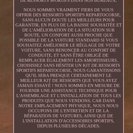
DE RESSORTS SPORTIFS DANS NOS BUREAUX.
NOUS SOMMES VRAIMENT FIERS DE VOUS
OFFRIR DES RESSORTS SPORTIFS REPARTOCORSE,
SANS AUCUN DOUTE LES MEILLEURS POUR
GARANTIR, EN PLUS DE LA BAISSE SOUHAITÉE ET
DE L'AMÉLIORATION DE LA SITUATION SUR
ROUTE, UN CONFORT AUSSI PROCHE QUE
POSSIBLE DE LA VOITURE STANDARD SI VOUS
SOUHAITEZ AMÉLIORER LE RÉGLAGE DE VOTRE
VOITURE, SANS RENONCER AU CONFORT DE
CONDUITE, ET SANS ÊTRE OBLIGÉ DE
REMPLACER ÉGALEMENT LES AMORTISSEURS,
CHOISISSEZ SANS HÉSITER UN KIT DE RESSORTS
SPORTIFS REPARTOCORSE, NOUS GARANTISSONS
QU'IL SERA PRESQUE CERTAINEMENT LE
MEILLEUR KIT DE RESSORTS QUE VOUS AYEZ
JAMAIS ESSAYÉ ! NOUS SOMMES EN MESURE DE
FOURNIR UNE ASSISTANCE TECHNIQUE POUR
L'ASSEMBLAGE ET L'INSTALLATION DE TOUS LES
PRODUITS QUE NOUS VENDONS, CAR DANS
NOTRE EMPLACEMENT PHYSIQUE, NOUS NOUS
OCCUPONS DE L'ENTRETIEN ET DE LA
RÉPARATION DE VOITURES, AINSI QUE DE
L'INSTALLATION D'ACCESSOIRES SPORTIFS,
DEPUIS PLUSIEURS DÉCADES.