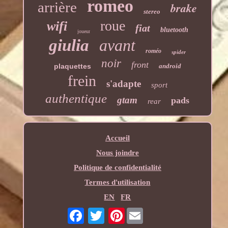
romeo
arrière
brake
stereo
roue
wifi
fiat
bluetooth
joueur
giulia
avant
roméo
spider
noir
front
plaquettes
android
frein
s'adapte
sport
authentique
gtam
pads
rear
Accueil
Nous joindre
Politique de confidentialité
Termes d'utilisation
EN
FR
Pinterest