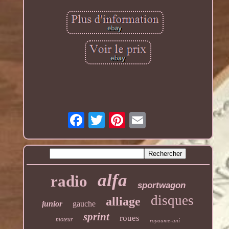
alfa
radio
sportwagon
disques
alliage
junior
gauche
sprint
roues
moteur
royaume-uni