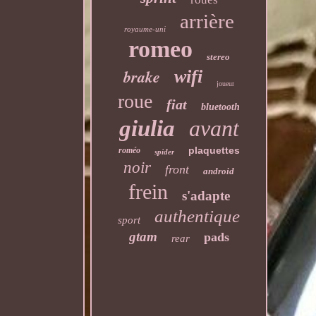
arrière
royaume-uni
romeo
stereo
brake
wifi
joueur
roue
fiat
bluetooth
giulia
avant
plaquettes
roméo
spider
noir
front
android
frein
s'adapte
authentique
sport
gtam
pads
rear