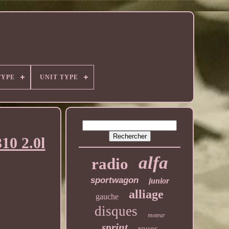
TYPE
UNIT TYPE
10 2.0l
alfa
radio
sportwagon
junior
alliage
gauche
disques
moteur
sprint
roues