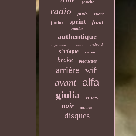
gauche
radio
pads
sport
sprint
front
junior
roméo
authentique
android
royaume-uni
joueur
s'adapte
stereo
brake
plaquettes
arrière
wifi
alfa
avant
giulia
roues
noir
moteur
disques