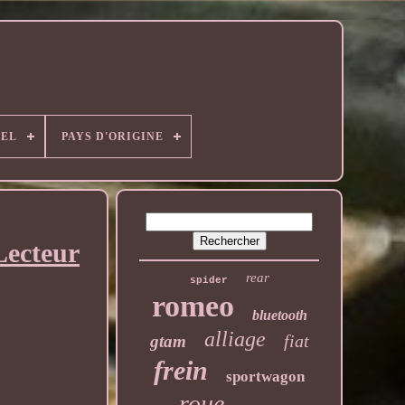
EL
PAYS D'ORIGINE
Lecteur
rear
spider
romeo
bluetooth
alliage
fiat
gtam
frein
sportwagon
roue