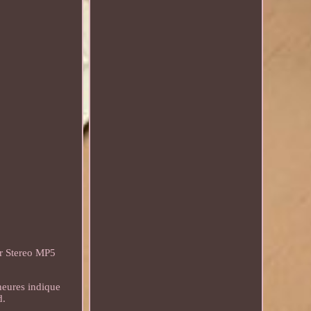
r Stereo MP5
 heures indique
d.