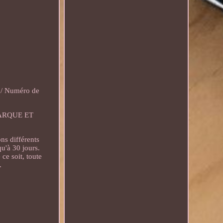
N / Numéro de
ARQUE ET
ns différents
u'à 30 jours.
ce soit, toute
.