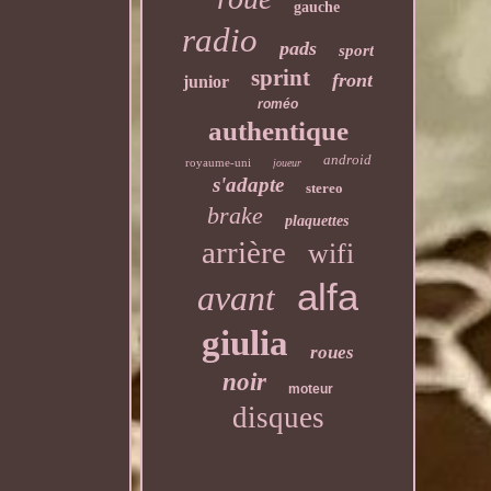
gauche
radio
pads
sport
sprint
front
junior
roméo
authentique
android
royaume-uni
joueur
s'adapte
stereo
brake
plaquettes
arrière
wifi
alfa
avant
giulia
roues
noir
moteur
disques