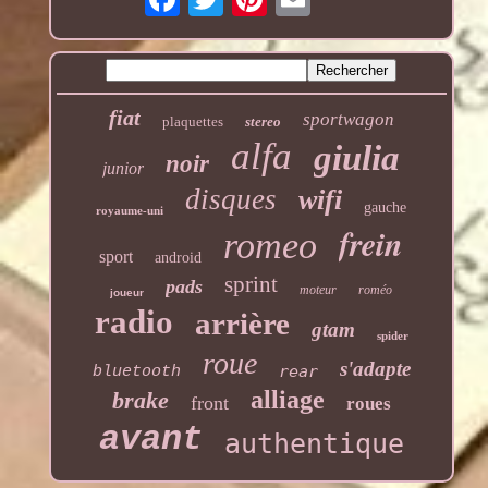
fiat
sportwagon
plaquettes
stereo
alfa
giulia
noir
junior
disques
wifi
gauche
royaume-uni
frein
romeo
sport
android
sprint
pads
moteur
roméo
joueur
radio
arrière
gtam
spider
roue
s'adapte
rear
bluetooth
alliage
brake
front
roues
avant
authentique