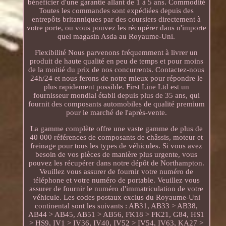
bénéficier d'une garantie allant de 1 à 5 ans. Commodité
Toutes les commandes sont expédiées depuis des
entrepôts britanniques par des coursiers directement à
votre porte, ou vous pouvez les récupérer dans n'importe
quel magasin Asda au Royaume-Uni.
Flexibilité Nous parvenons fréquemment à livrer un
produit de haute qualité en peu de temps et pour moins
de la moitié du prix de nos concurrents. Contactez-nous
24h/24 et nous ferons de notre mieux pour répondre le
plus rapidement possible. First Line Ltd est un
fournisseur mondial établi depuis plus de 35 ans, qui
fournit des composants automobiles de qualité premium
pour le marché de l'après-vente.
La gamme complète offre une vaste gamme de plus de
40 000 références de composants de châssis, moteur et
freinage pour tous les types de véhicules. Si vous avez
besoin de vos pièces de manière plus urgente, vous
pouvez les récupérer dans notre dépôt de Northampton.
Veuillez vous assurer de fournir votre numéro de
téléphone et votre numéro de portable. Veuillez vous
assurer de fournir le numéro d'immatriculation de votre
véhicule. Les codes postaux exclus du Royaume-Uni
continental sont les suivants : AB31, AB33 > AB38,
AB44 > AB45, AB51 > AB56, FK18 > FK21, G84, HS1
> HS9, IV1 > IV36, IV40, IV52 > IV54, IV63, KA27 >