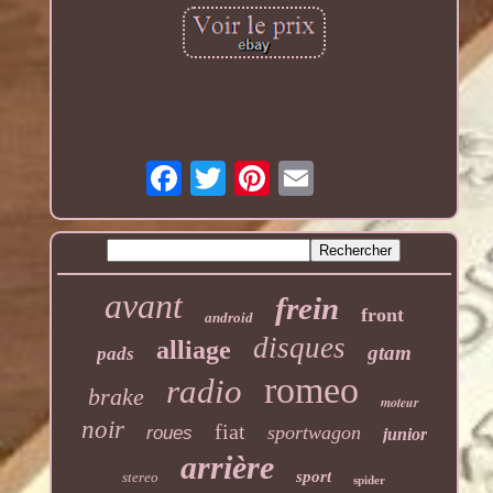
avant
frein
front
android
disques
alliage
gtam
pads
romeo
radio
brake
moteur
noir
fiat
sportwagon
roues
junior
arrière
sport
stereo
spider