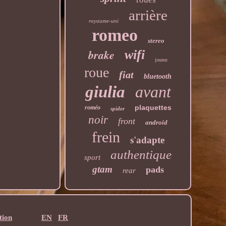
arrière
royaume-uni
romeo
stereo
brake
wifi
joueur
roue
fiat
bluetooth
giulia
avant
plaquettes
roméo
spider
noir
front
android
frein
s'adapte
authentique
sport
gtam
pads
rear
tion
EN
FR