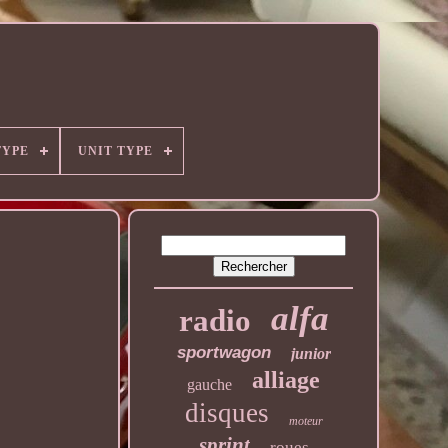
TYPE
UNIT TYPE
alfa
radio
sportwagon
junior
alliage
gauche
disques
moteur
sprint
roues