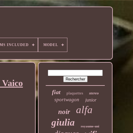
EMS INCLUDED
MODEL
 Vaico
fiat
plaquettes
stereo
sportwagon
junior
alfa
noir
giulia
royaume-uni