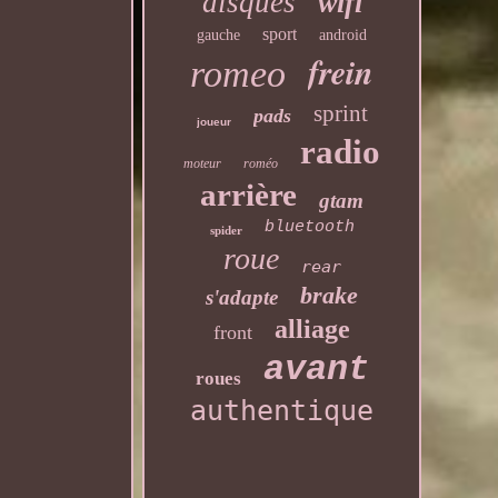
disques
wifi
sport
gauche
android
frein
romeo
sprint
pads
joueur
radio
moteur
roméo
arrière
gtam
bluetooth
spider
roue
rear
brake
s'adapte
alliage
front
avant
roues
authentique