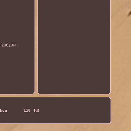
 2002.04.
tion
EN
FR