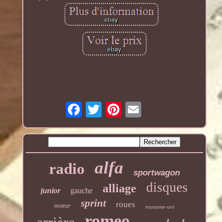
alfa
radio
sportwagon
disques
alliage
junior
gauche
sprint
roues
moteur
royaume-uni
romeo
arrière