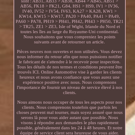
sont : AB31, AB33 > AB38, AB44 > AB45, AB51 >
AB56, FK18 > FK21, G84, HS1 > HS9, IV1 > IV36,
IV40, IV52 > IV54, IV63, KA27 > KA28, KW1 >
KW14, KW15 > KW17, PA20 > PA40, PA41 > PA49,
PA60 > PA78, PH19 > PH41, PH42, PH43 > PH50, TR21
> TR25, ZE1 > ZE3, Isle of Wight, Irlande du Nord et
toutes les îles au large du Royaume-Uni continental.
Nous souhaitons que vous compreniez les points
suivants avant de retourner un article.
Pièces neuves non ouvertes et non utilisées. Vous devez
nous informer du retour afin que nous puissions notifier
le fabricant de s'attendre à le recevoir pour inspection.
Tous les détails de nos termes et conditions peuvent être
trouvés ICI. Online Automotive vise à garder les clients
heureux et nous avons confiance que vous aurez une
expérience positive avec nous. Nous comprenons
l'importance de fournir un niveau de service élevé à nos
clients.
Nous aimons nous occuper de tous les aspects pour nos
clients. Nous comprenons toutefois que parfois les
choses peuvent mal tourner, mais soyez assuré que nous
serons là pour vous aider autant que possible. Nous
visons à répondre aux demandes le plus rapidement
possible, généralement dans les 24 à 48 heures. Et notre
équipe de service client sera heureuse de vous aider.