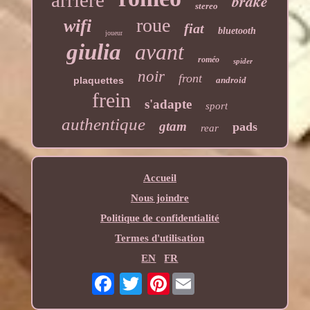
brake
stereo
roue
wifi
fiat
bluetooth
joueur
giulia
avant
roméo
spider
noir
front
plaquettes
android
frein
s'adapte
sport
authentique
gtam
pads
rear
Accueil
Nous joindre
Politique de confidentialité
Termes d'utilisation
EN
FR
Pinterest