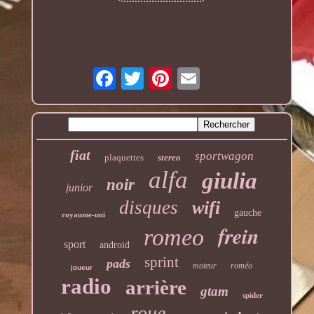
fiat
sportwagon
plaquettes
stereo
alfa
giulia
noir
junior
disques
wifi
gauche
royaume-uni
frein
romeo
sport
android
sprint
pads
moteur
roméo
joueur
radio
arrière
gtam
spider
roue