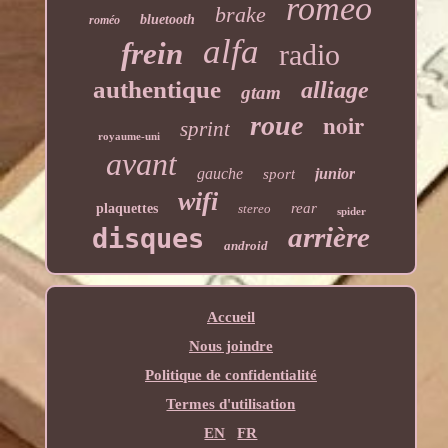
romeo
brake
bluetooth
roméo
alfa
frein
radio
authentique
alliage
gtam
noir
roue
sprint
royaume-uni
avant
gauche
junior
sport
wifi
rear
plaquettes
stereo
spider
arrière
disques
android
Accueil
Nous joindre
Politique de confidentialité
Termes d'utilisation
EN
FR