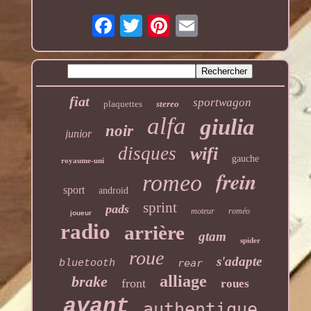
fiat
sportwagon
plaquettes
stereo
alfa
giulia
noir
junior
disques
wifi
gauche
royaume-uni
frein
romeo
sport
android
sprint
pads
moteur
roméo
joueur
radio
arrière
gtam
spider
roue
s'adapte
rear
bluetooth
alliage
brake
front
roues
avant
authentique