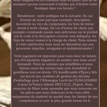
manquer aucune nouveauté n'oubliez pas d'insérer notre
boutique dans vos favoris !
Rendement : notre politique est la suivante. En cas
d'erreur de notre part (par exemple, description
incorrecte ou vice du composant), les frais de retour
seront à notre charge. En cas d'erreur du client, par
exemple commande passée sans précisions sur le produit
(où le code et la description correcte sont indiqués), les
frais de retour restent à la charge du client. Nous tenons
à votre satisfaction mais nous ne répondons pas aux
personnes impolies, arrogantes et malintentionnées !
Votre jugement est important pour nous donc ne laissez
pas d'évaluations négatives ou neutres sans nous avoir
demandé. Nous ne sommes pas infaillibles et nous
faisons aussi des erreurs mais avec honnêteté et
gentillesse tout est résolu. VS AutoRicambi d'Epoca Srls
est inscrit aux systèmes de gestion des déchets
d'emballage pour l'Allemagne Lucid de1352661650800
et pour la France Ademe FR313222_01pnsi. Nous
essayons de filtrer toute anomalie que nous trouvons sur
les pièces que nous élaborons et de vous offrir
uniquement du matériel de qualité dans les limites de nos
compétences et avec la plus grande bonne foi b.