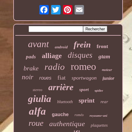
avant
frein
front
android
disques
alliage
gtam
pads
romeo
radio
brake
moteur
noir
fiat
sportwagon
roues
junior
arrière
sport
stereo
spider
giulia
sprint
rear
bluetooth
alfa
gauche
roméo
royaume-uni
roue
authentique
plaquettes