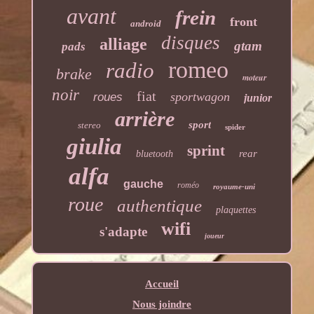
avant
frein
front
android
disques
alliage
gtam
pads
romeo
radio
brake
moteur
noir
fiat
sportwagon
roues
junior
arrière
sport
stereo
spider
giulia
sprint
rear
bluetooth
alfa
gauche
roméo
royaume-uni
roue
authentique
plaquettes
wifi
s'adapte
joueur
Accueil
Nous joindre