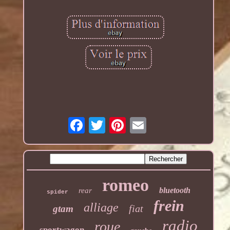
romeo
bluetooth
rear
spider
frein
alliage
fiat
gtam
radio
roue
sportwagon