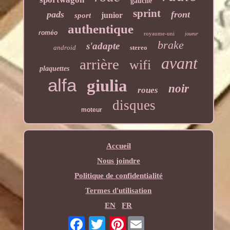
gauche
sprint
pads
front
junior
sport
authentique
roméo
royaume-uni
joueur
brake
s'adapte
android
stereo
avant
arrière
wifi
plaquettes
alfa
giulia
noir
roues
disques
moteur
Accueil
Nous joindre
Politique de confidentialité
Termes d'utilisation
EN
FR
Pinterest