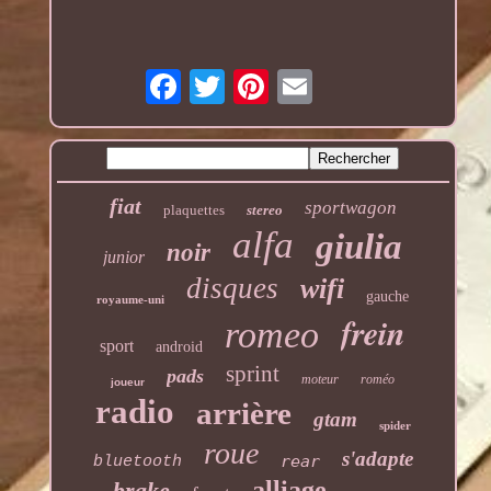
fiat
sportwagon
plaquettes
stereo
alfa
giulia
noir
junior
disques
wifi
gauche
royaume-uni
frein
romeo
sport
android
sprint
pads
moteur
roméo
joueur
radio
arrière
gtam
spider
roue
s'adapte
rear
bluetooth
alliage
brake