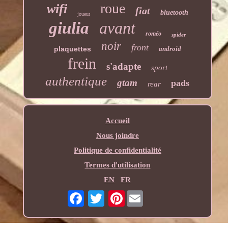
roue
wifi
fiat
bluetooth
joueur
giulia
avant
roméo
spider
noir
front
plaquettes
android
frein
s'adapte
sport
authentique
gtam
pads
rear
Accueil
Nous joindre
Politique de confidentialité
Termes d'utilisation
EN
FR
Pinterest