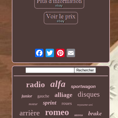
alfa
radio
sportwagon
disques
alliage
junior
gauche
sprint
roues
moteur
royaume-uni
romeo
arrière
brake
stereo