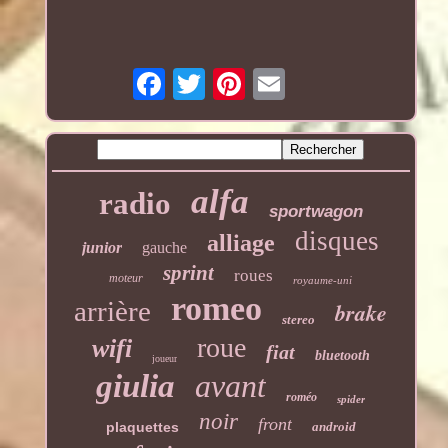
alfa
radio
sportwagon
disques
alliage
junior
gauche
sprint
roues
moteur
royaume-uni
romeo
arrière
brake
stereo
roue
wifi
fiat
bluetooth
joueur
giulia
avant
roméo
spider
noir
front
plaquettes
android