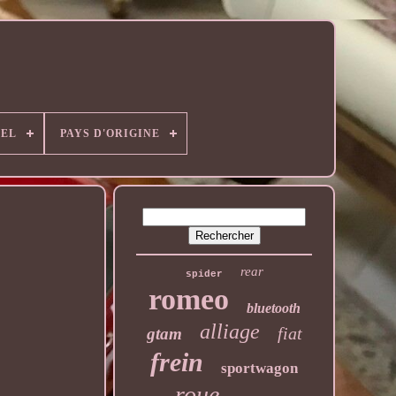
EL
PAYS D'ORIGINE
rear
spider
romeo
bluetooth
alliage
fiat
gtam
frein
sportwagon
roue