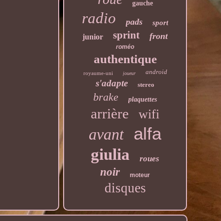
gauche
radio
pads
sport
sprint
front
junior
roméo
authentique
android
royaume-uni
joueur
s'adapte
stereo
brake
plaquettes
arrière
wifi
alfa
avant
giulia
roues
noir
moteur
disques