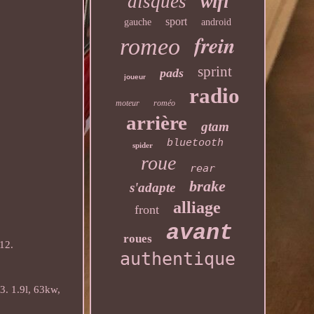
disques
wifi
sport
gauche
android
frein
romeo
sprint
pads
joueur
radio
moteur
roméo
arrière
gtam
bluetooth
spider
roue
rear
brake
s'adapte
alliage
front
avant
roues
12.
authentique
3. 1.9l, 63kw,