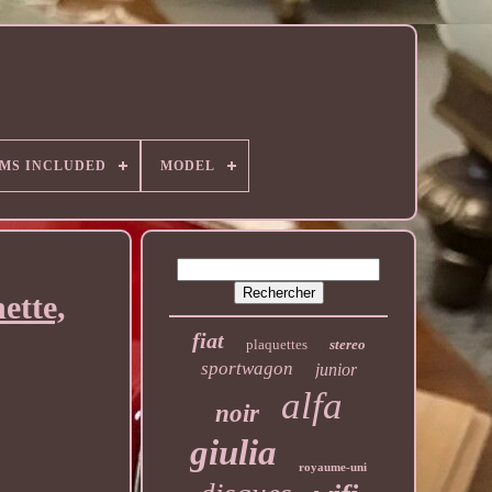
EMS INCLUDED
MODEL
ette,
fiat
plaquettes
stereo
sportwagon
junior
alfa
noir
giulia
royaume-uni