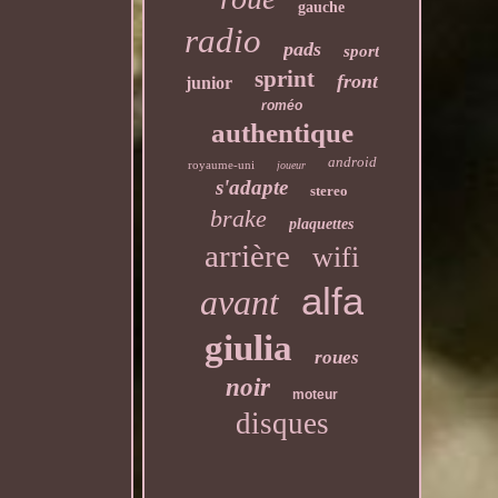
gauche
radio
pads
sport
sprint
front
junior
roméo
authentique
android
royaume-uni
joueur
s'adapte
stereo
brake
plaquettes
arrière
wifi
alfa
avant
giulia
roues
noir
moteur
disques