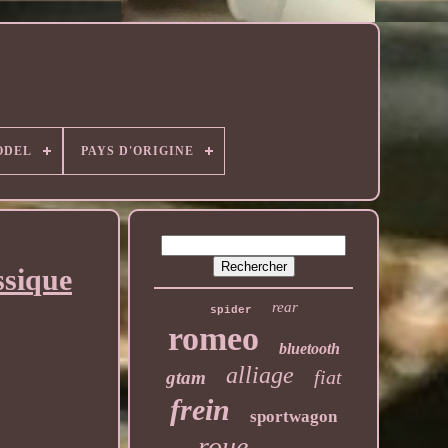
ODEL
PAYS D'ORIGINE
ssique
rear
spider
romeo
bluetooth
alliage
fiat
gtam
frein
sportwagon
roue