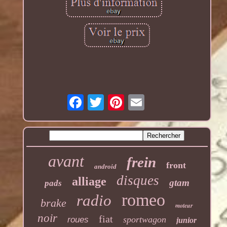
avant
frein
front
android
disques
alliage
gtam
pads
romeo
radio
brake
moteur
noir
fiat
sportwagon
roues
junior