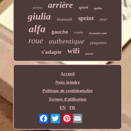
arrière
sport
stereo
spider
giulia
sprint
rear
bluetooth
alfa
gauche
roméo
royaume-uni
roue
authentique
plaquettes
wifi
s'adapte
joueur
Accueil
Nous joindre
Politique de confidentialité
Termes d'utilisation
EN
FR
Pinterest