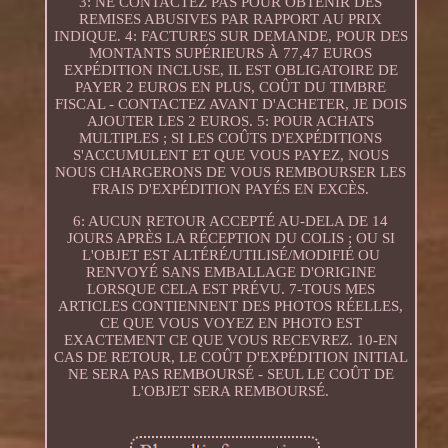
3: NE CONTACTEZ PAS POUR OBTENIR DES
REMISES ABUSIVES PAR RAPPORT AU PRIX
INDIQUE. 4: FACTURES SUR DEMANDE, POUR DES
MONTANTS SUPÉRIEURS À 77,47 EUROS
EXPÉDITION INCLUSE, IL EST OBLIGATOIRE DE
PAYER 2 EUROS EN PLUS, COÛT DU TIMBRE
FISCAL - CONTACTEZ AVANT D'ACHETER, JE DOIS
AJOUTER LES 2 EUROS. 5: POUR ACHATS
MULTIPLES ; SI LES COÛTS D'EXPÉDITIONS
S'ACCUMULENT ET QUE VOUS PAYEZ, NOUS
NOUS CHARGERONS DE VOUS REMBOURSER LES
FRAIS D'EXPÉDITION PAYÉS EN EXCÈS.
6: AUCUN RETOUR ACCEPTÉ AU-DELA DE 14
JOURS APRÈS LA RÉCEPTION DU COLIS ; OU SI
L'OBJET EST ALTÉRÉ/UTILISÉ/MODIFIÉ OU
RENVOYÉ SANS EMBALLAGE D'ORIGINE
LORSQUE CELA EST PRÉVU. 7-TOUS MES
ARTICLES CONTIENNENT DES PHOTOS RÉELLES,
CE QUE VOUS VOYEZ EN PHOTO EST
EXACTEMENT CE QUE VOUS RECEVREZ. 10-EN
CAS DE RETOUR, LE COÛT D'EXPÉDITION INITIAL
NE SERA PAS REMBOURSÉ - SEUL LE COÛT DE
L'OBJET SERA REMBOURSÉ.