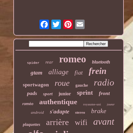
romeo
bluetooth
rear
spider
frein
alliage
fiat
gtam
radio
roue
sportwagon
gauche
sprint
pads
front
junior
sport
authentique
roméo
royaume-uni
joueur
brake
s'adapte
android
stereo
avant
arrière
wifi
plaquettes