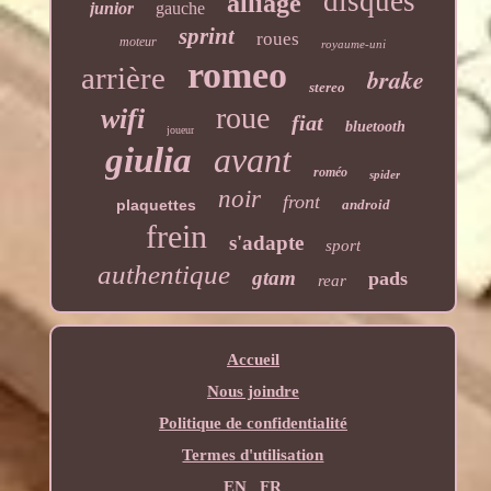
disques
alliage
junior
gauche
sprint
roues
moteur
royaume-uni
romeo
arrière
brake
stereo
roue
wifi
fiat
bluetooth
joueur
giulia
avant
roméo
spider
noir
front
plaquettes
android
frein
s'adapte
sport
authentique
gtam
pads
rear
Accueil
Nous joindre
Politique de confidentialité
Termes d'utilisation
EN
FR