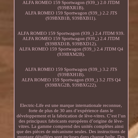
ALFA ROMEO 159 Sportwagon (939_) 2.0 JTDM
(939BXR1B).
ALFA ROMEO 159 Sportwagon (939_) 2.2 JTS
(939BXB1B, 939BXB11).
ALFA ROMEO 159 Sportwagon (939_) 2.4 JTDM 939.
ALFA ROMEO 159 Sportwagon (939_) 2.4 JTDM
(939BXD1B, 939BXD12).
ALFA ROMEO 159 Sportwagon (939_) 2.4 JTDM Q4
(939BXM2B).
ALFA ROMEO 159 Sportwagon (939_) 3.2 JTS
(939BXH1B).
ALFA ROMEO 159 Sportwagon (939_) 3.2 JTS Q4
(939BXG2B, 939BXG22).
Electric-Life est une marque internationale reconnue,
forte de plus de 30 ans d’expérience dans le
développement et la fabrication de lève-vitres. C’est l’un
des principaux fabricants européens d’origine de lève-
vitres. La gamme comprend des unités complètes ainsi
que des pièces de mécanisme seules. Des instructions de
montage détaillées sont incluses dans chaque boîte. Des