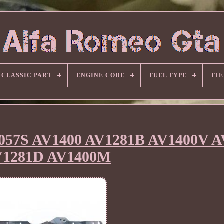
CLASSIC PART
ENGINE CODE
FUEL TYPE
IT
1057S AV1400 AV1281B AV1400V A
V1281D AV1400M