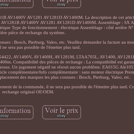
B AV1400V AV1281 AV1281D AV1400M. La description de cet article 
0 AV1281B AV1400V AV1281 AV1281D AV1400M. Assemblage : SX Ar
ique Type de fonctionnement : électrique Assemblage : côté arrière N° 
ière pièce de rechange du système.
nnues : Bosch, Pierburg, Valeo, etc. Veuillez demander la facture au mo
ne sera pas possible de l'émettre plus tard.
1754422, AV1400V, AV1400H, AV1281M, LTAA705L, AV1400, AV1281
 Compatibilité des pièces de rechange : La compatibilité est garan
i-dessus. Un jugement négatif ne résout aucun problème. EA015G Ale1
omplémentaire/Info complémentaire : sans moteur électrique Premi
mplacement des marques les plus connues : Bosch, Pierburg, Valeo, etc.
ment de la commande, il ne sera pas possible de l'émettre plus tard. C
rechange original OE/OEM.