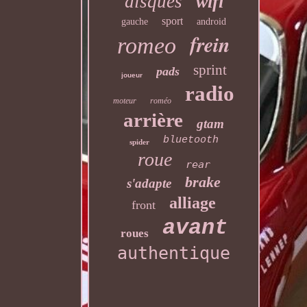
disques
wifi
sport
gauche
android
frein
romeo
sprint
pads
joueur
radio
moteur
roméo
arrière
gtam
bluetooth
spider
roue
rear
brake
s'adapte
alliage
front
avant
roues
authentique