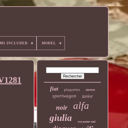
EMS INCLUDED
MODEL
V1281
fiat
plaquettes
stereo
sportwagon
junior
alfa
noir
giulia
royaume-uni