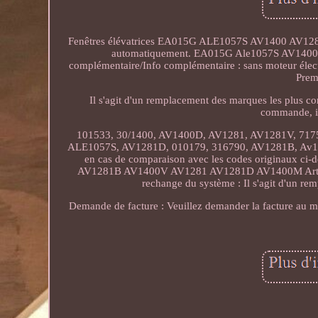
Fenêtres élévatrices EA015G ALE1057S AV1400 AV1281
automatiquement. EA015G Ale1057S AV140
complémentaire/Info complémentaire : sans moteur électr
Prem
Il s'agit d'un remplacement des marques les plus co
commande, il 
101533, 30/1400, AV1400D, AV1281, AV1281V, 7
ALE1057S, AV1281D, 010179, 316790, AV1281B, Av1400m.
en cas de comparaison avec les codes originaux c
AV1281B AV1400V AV1281 AV1281D AV1400M Article c
rechange du système : Il s'agit d'un re
Demande de facture : Veuillez demander la facture au mo