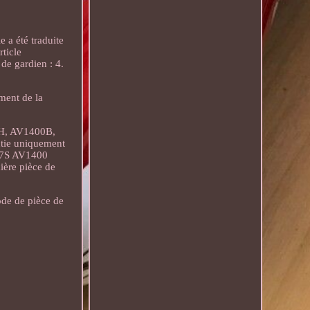
a été traduite
ticle
de gardien : 4.
ment de la
H, AV1400B,
tie uniquement
057S AV1400
ère pièce de
ode de pièce de