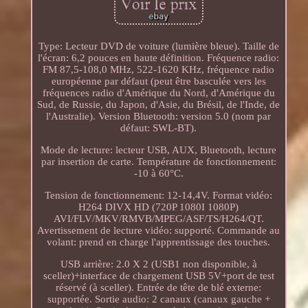
Type: Lecteur DVD de voiture (lumière bleue). Taille de
l'écran: 6,2 pouces en haute définition. Fréquence radio:
FM 87,5-108,0 MHz, 522-1620 KHz, fréquence radio
européenne par défaut (peut être basculée vers les
fréquences radio d'Amérique du Nord, d'Amérique du
Sud, de Russie, du Japon, d'Asie, du Brésil, de l'Inde, de
l'Australie). Version Bluetooth: version 5.0 (nom par
défaut: SWL-BT).
Mode de lecture: lecteur USB, AUX, Bluetooth, lecture
par insertion de carte. Température de fonctionnement:
-10 à 60°C.
Tension de fonctionnement: 12-14,4V. Format vidéo:
H264 DIVX HD (720P 1080I 1080P)
AVI/FLV/MKV/RMVB/MPEG/ASF/TS/H264/QT.
Avertissement de lecture vidéo: supporté. Commande au
volant: prend en charge l'apprentissage des touches.
USB arrière: 2.0 X 2 (USB1 non disponible, à
sceller)+interface de chargement USB 5V+port de test
réservé (à sceller). Entrée de tête de blé externe:
supportée. Sortie audio: 2 canaux (canaux gauche +