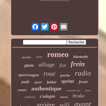
romeo
bluetooth
rear
spider
frein
alliage
fiat
gtam
radio
roue
sportwagon
gauche
sprint
pads
front
junior
sport
authentique
roméo
royaume-uni
joueur
brake
s'adapte
android
stereo
avant
arrière
wifi