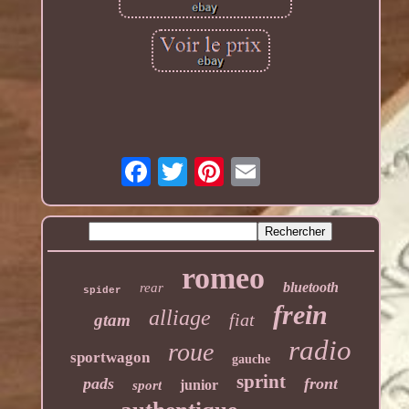
romeo
bluetooth
rear
spider
frein
alliage
fiat
gtam
radio
roue
sportwagon
gauche
sprint
pads
front
junior
sport