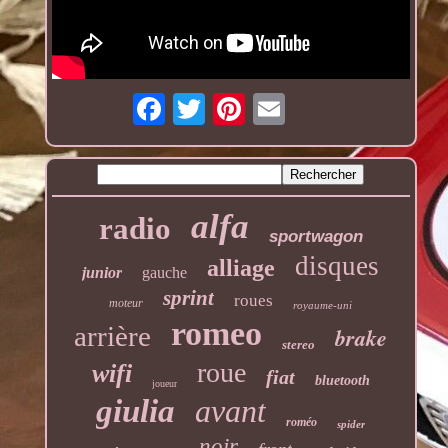
alfa
radio
sportwagon
disques
alliage
junior
gauche
sprint
roues
moteur
royaume-uni
romeo
arrière
brake
stereo
roue
wifi
fiat
bluetooth
joueur
giulia
avant
roméo
spider
noir