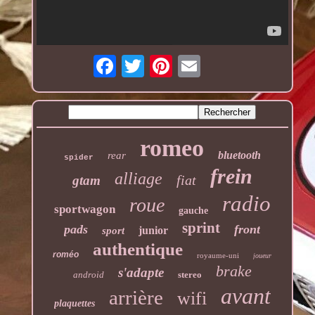
romeo
bluetooth
rear
spider
frein
alliage
fiat
gtam
radio
roue
sportwagon
gauche
sprint
pads
front
junior
sport
authentique
roméo
royaume-uni
joueur
brake
s'adapte
android
stereo
avant
arrière
wifi
plaquettes