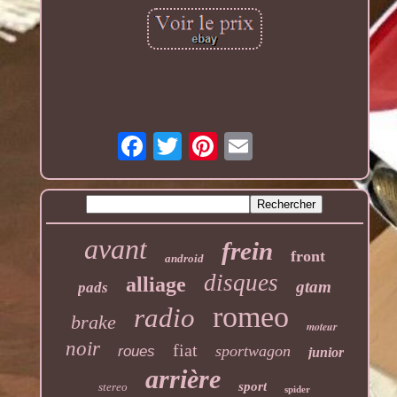
avant
frein
front
android
disques
alliage
gtam
pads
romeo
radio
brake
moteur
noir
fiat
sportwagon
roues
junior
arrière
sport
stereo
spider