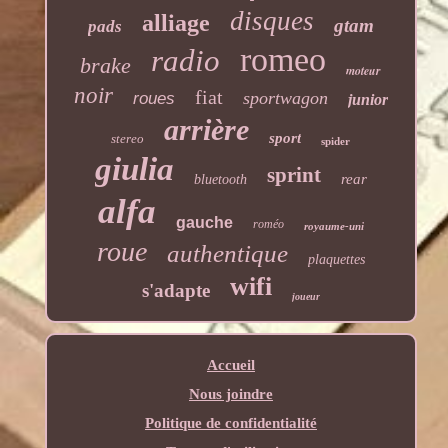
disques
alliage
gtam
pads
romeo
radio
brake
moteur
noir
fiat
sportwagon
roues
junior
arrière
sport
stereo
spider
giulia
sprint
rear
bluetooth
alfa
gauche
roméo
royaume-uni
roue
authentique
plaquettes
wifi
s'adapte
joueur
Accueil
Nous joindre
Politique de confidentialité