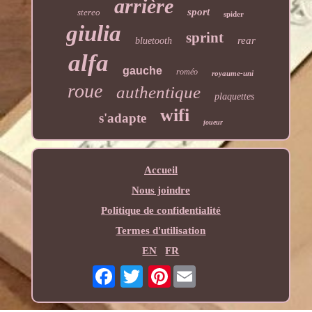
arrière
sport
stereo
spider
giulia
sprint
rear
bluetooth
alfa
gauche
roméo
royaume-uni
roue
authentique
plaquettes
wifi
s'adapte
joueur
Accueil
Nous joindre
Politique de confidentialité
Termes d'utilisation
EN
FR
Pinterest