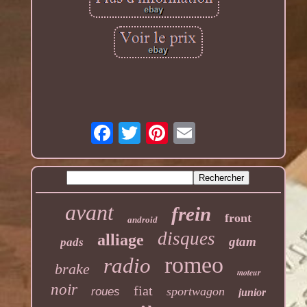
avant
frein
front
android
disques
alliage
gtam
pads
romeo
radio
brake
moteur
noir
fiat
sportwagon
roues
junior