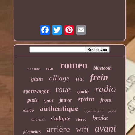
romeo
bluetooth
rear
spider
frein
alliage
fiat
gtam
radio
roue
sportwagon
gauche
sprint
pads
front
junior
sport
authentique
roméo
royaume-uni
joueur
brake
s'adapte
android
stereo
avant
arrière
wifi
plaquettes