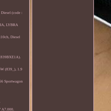
Diesel (code :
NCIA, LYBRA
110ch, Diesel
 (839BXE1A).
 (839_), 1.9
 156 Sportwagon
.
7 A7.000.