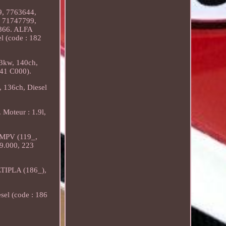
, 7763644,
 71747799,
 866. ALFA
l (code : 182
03kw, 140ch,
841 C000).
 136ch, Diesel
oteur : 1.9l,
 MPV (119_,
9.000, 223
LTIPLA (186_),
sel (code : 186