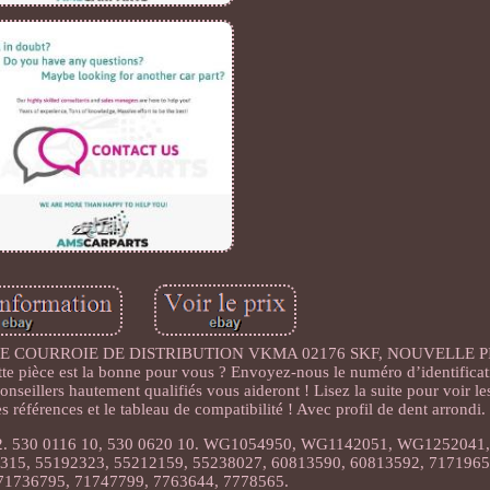
DE COURROIE DE DISTRIBUTION VKMA 02176 SKF, NOUVELLE P
pièce est la bonne pour vous ? Envoyez-nous le numéro d’identificat
seillers hautement qualifiés vous aideront ! Lisez la suite pour voir le
es références et le tableau de compatibilité ! Avec profil de dent arrondi.
0062. 530 0116 10, 530 0620 10. WG1054950, WG1142051, WG125204
15, 55192323, 55212159, 55238027, 60813590, 60813592, 7171965
71736795, 71747799, 7763644, 7778565.