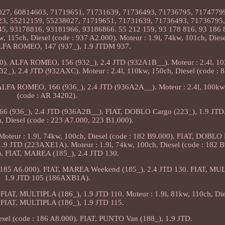
027, 60814603, 71719651, 71731639, 71736493, 71736795, 71747799
23, 55212159, 55238027, 71719651, 71731639, 71736493, 71736795,
745, 93178816, 93181966, 93186866. 55 212 159, 93 178 816, 93 186
 115ch, Diesel (code : 937 A2.000). Moteur : 1.9l, 74kw, 101ch, Diese
ALFA ROMEO, 147 (937_), 1.9 JTDM 937.
.000). ALFA ROMEO, 156 (932_), 2.4 JTD (932A1B__). Moteur : 2.4l, 1
2_), 2.4 JTD (932AXC). Moteur : 2.4l, 110kw, 150ch, Diesel (code : 
FA ROMEO, 166 (936_), 2.4 JTD (936A2A__). Moteur : 2.4l, 100kw,
(code : AR 34202).
(936_), 2.4 JTD (936A2B__). FIAT, DOBLO Cargo (223_), 1.9 JTD. M
, Diesel (code : 223 A7.000, 223 B1.000).
teur : 1.9l, 74kw, 100ch, Diesel (code : 182 B9.000). FIAT, DOBLO
9 JTD (223AXE1A). Moteur : 1.9l, 74kw, 100ch, Diesel (code : 182 B
). FIAT, MAREA (185_), 2.4 JTD 130.
00, 185 A6.000). FIAT, MAREA Weekend (185_), 2.4 JTD 130. FIAT, MU
1.9 JTD 105 (186AXB1A).
. FIAT, MULTIPLA (186_), 1.9 JTD 110. Moteur : 1.9l, 81kw, 110ch, Die
 FIAT, MULTIPLA (186_), 1.9 JTD 115.
iesel (code : 186 A8.000). FIAT, PUNTO Van (188_), 1.9 JTD.