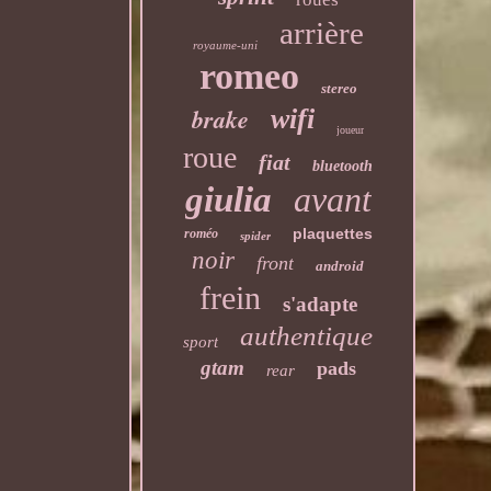
arrière
royaume-uni
romeo
stereo
brake
wifi
joueur
roue
fiat
bluetooth
giulia
avant
plaquettes
roméo
spider
noir
front
android
frein
s'adapte
authentique
sport
gtam
pads
rear