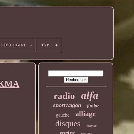
S D'ORIGINE
TYPE
 VKMA
alfa
radio
sportwagon
junior
alliage
gauche
disques
moteur
sprint
roues