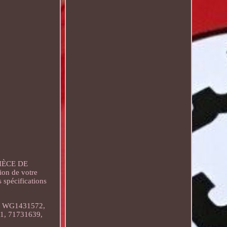
IÈCE DE
ion de votre
s spécifications
1, WG1431572,
1, 71731639,