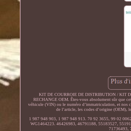
KIT DE COURROIE DE DISTRIBUTION / KIT 
RECHANGE OEM. Êtes-vous absolument sûr que cette 
véhicule (VIN) ou le numéro d’immatriculation, et nos con
de l’article, les codes d’origine (OEM), l
1 987 948 903, 1 987 948 913. 70 92 3655, 99 02 
WG1464223. 46426983, 46791188, 55183527, 551913
71736493, 