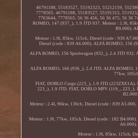
46791188, 55183527, 55192323, 55212159, 55238
7778565. 46791188, 55183527, 55191315, 551923
7763644, 7778565. 56 36 456, 56 36 475, 56 36 
ROMEO, 147 (937_), 1.9 JTD 937. Moteur : 1.9l, 85kw,
B9.000). 
Moteur : 1.9l, 85kw, 115ch, Diesel (code : 939 A7
Diesel (code : 839 A6.000). ALFA ROMEO, 156 (93
ALFA ROMEO, 156 Sportwagon (932_), 2.4 JTD 932. AL
ALFA ROMEO, 166 (936_), 2.4 JTD. ALFA ROMEO, 166 
77kw, 105ch
FIAT, DOBLO Cargo (223_), 1.9 JTD (223ZXE1A). Mo
223_), 1.9 JTD. FIAT, DOBLO MPV (119_, 223_), 1.
B2.000
Moteur : 2.4l, 96kw, 130ch, Diesel (code : 839 A5.0
Moteur : 1.9l, 77kw, 105ch, Diesel (code : 182 B4.000)
A6.000).
Moteur : 1.9l, 85kw, 115ch, D