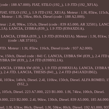
l (code : 188 A7.000). FIAT, STILO (192_), 1.9 JTD (192_XF1A).
. FIAT, STILO (192_), 1.9 JTD (192_XE1A). Moteur : 1.9l, 85kw, 115ch, 
 Moteur : 1.9l, 59kw, 80ch, Diesel (code : 188 A2.000).
r : 2.4l, 99kw, 135ch, Diesel (code : 839 A5.000, AR 32501). LA
XL1A). LANCIA, LYBRA (839_), 1.9 JTD (839AXD1A).
2). LANCIA, LYBRA (839_), 1.9 JTD (839AXI1A). Moteur : 1.9l, 81kw, 
(code : AR 37101).
D. Moteur : 1.9l, 85kw, 116ch, Diesel (code : 937 A2.000).
kw, 150ch, Diesel code : 841 C. LANCIA, LYBRA SW (839_), 2.4 JTD
YBRA SW (839_), 2.4 JTD (839BXL1A).
ANCIA, LYBRA SW (839_), 1.9 JTD (839BXI1A). LANCIA, LYBRA SW
, 2.4 JTD. LANCIA, THESIS (841_), 2.4 JTD (841AXD1B02).
 2.4l, 103kw, 140ch, Diesel. 2.4l, 110kw, 150ch, Diesel. ALFA ROMEO,
(932_).
w, 105ch, Diesel. 223 A7.000, 223 B1.000. 1.9l, 74kw, 100ch, Diesel.
00, 223 B2.000. 2.4l, 96kw, 130ch, Diesel. 839 A5.000, 185 A6.000
l. 1.9l, 63kw, 86ch, Diesel. 1.9l, 59kw, 80ch, Diesel. 192 A1.000, 93