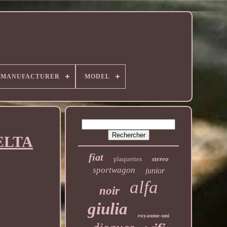
MANUFACTURER
MODEL
DELTA
fiat
plaquettes
stereo
sportwagon
junior
alfa
noir
giulia
royaume-uni