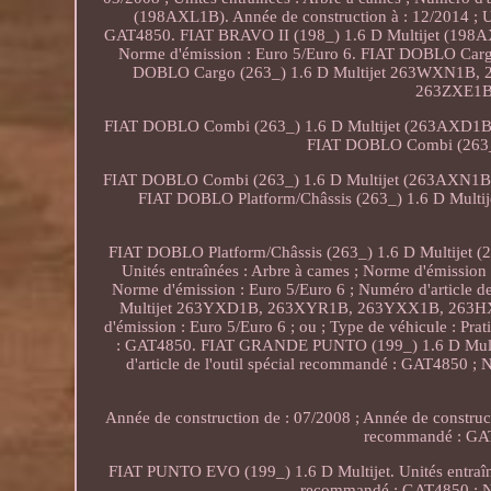
(198AXL1B). Année de construction à : 12/2014 ; Uni
GAT4850. FIAT BRAVO II (198_) 1.6 D Multijet (198AXM
Norme d'émission : Euro 5/Euro 6. FIAT DOBLO C
DOBLO Cargo (263_) 1.6 D Multijet 263WXN1B, 
263ZXE1B
FIAT DOBLO Combi (263_) 1.6 D Multijet (263AXD1
FIAT DOBLO Combi (263_
FIAT DOBLO Combi (263_) 1.6 D Multijet (263AXN1
FIAT DOBLO Platform/Châssis (263_) 1.6 D Multi
FIAT DOBLO Platform/Châssis (263_) 1.6 D Multije
Unités entraînées : Arbre à cames ; Norme d'émission :
Norme d'émission : Euro 5/Euro 6 ; Numéro d'article 
Multijet 263YXD1B, 263XYR1B, 263YXX1B, 263HXD1B.
d'émission : Euro 5/Euro 6 ; ou ; Type de véhicule : Prat
: GAT4850. FIAT GRANDE PUNTO (199_) 1.6 D Multijet
d'article de l'outil spécial recommandé : GAT4850 ;
Année de construction de : 07/2008 ; Année de constructi
recommandé : GAT
FIAT PUNTO EVO (199_) 1.6 D Multijet. Unités entraînée
recommandé : GAT4850 ; Nu