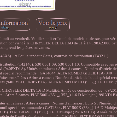
i au vendredi. Veuillez utiliser l'outil de modèle ci-dessus pour vérifi
tribution convient à la CHRYSLER DELTA 1.6D de 11 à 14 198A2.000 Set 
comprend les pièces suivantes.
646XS). 1x Poulie tendeur Gates, courroie de distribution (T43211).
 distribution (T42140). 530 0561 09, 530 0561 10. Compatible avec les
0FXD1A). Unités entraînées : Arbre à cames ; Numéro d'article de l'
outil spécial recommandé : GAT4844. ALFA ROMEO GIULIETTA (940_)
 entraînées : Arbre à cames ; Numéro d'article de l'outil spécial re
DM (940FYE11, 940FYE1A). ALFA ROMEO MITO (955_) 1.6 JTDM 
RYSLER DELTA 1.6 D Multijet. Année de construction de : 09/2011
nées : Arbre à cames. FIAT 500L (351_, 352_) 1.6 D Multijet (199LYD1B)
s entraînées : Arbre à cames ; Norme d'émission : Euro 5 ; Numéro d'art
l'outil spécial recommandé : GAT4844. FIAT 500X (334_) 1.6 D Multi
1B). FIAT BRAVO II (198_) 1.6 D Multijet (198AXH1B). Année de con
'article de l'outil spécial recommandé : GAT4850. FIAT BRAVO II (198_)