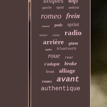
disques
wifi
sport
gauche
android
frein
romeo
sprint
pads
joueur
radio
moteur
roméo
arrière
gtam
bluetooth
spider
roue
rear
brake
s'adapte
alliage
front
avant
roues
authentique