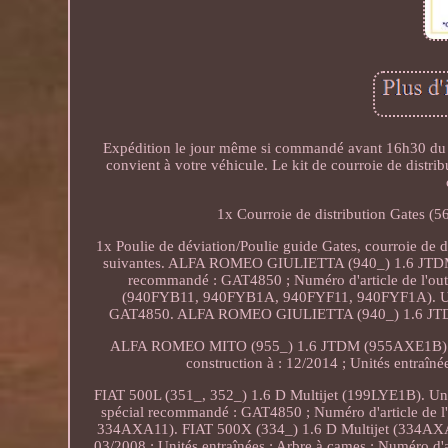
Expédition le jour même si commandé avant 16h30 du lund
convient à votre véhicule. Le kit de courroie de dis
1x Courroie de distribution Gates (5
1x Poulie de déviation/Poulie guide Gates, courroie de
suivantes. ALFA ROMEO GIULIETTA (940_) 1.6 JTDM (94
recommandé : GAT4850 ; Numéro d'article de l'
(940FYB11, 940FYB1A, 940FYF11, 940FYF1A). Unités
GAT4850. ALFA ROMEO GIULIETTA (940_) 1.6 JT
ALFA ROMEO MITO (955_) 1.6 JTDM (955AXE1B). CH
construction à : 12/2014 ; Unités entraî
FIAT 500L (351_, 352_) 1.6 D Multijet (199LYE1B). Unité
spécial recommandé : GAT4850 ; Numéro d'article de 
334AXA11). FIAT 500X (334_) 1.6 D Multijet (334AXA
03/2008 ; Unités entraînées : Arbre à cames ; Numéro d