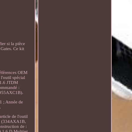
er si la pièce
Gates. Ce kit
 références OEM
outil spécial
 1.6 JTDM
commandé :
(955AXC1B).
 ; Année de
.
icle de l'outil
jet (334AXA1B,
struction de :
 1.6 D Multijet