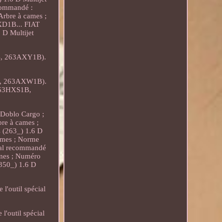
ecommandé :
rbre à cames ;
XD1B... FIAT
D Multijet
B, 263AXY1B).
B, 263AXW1B).
 263HXS1B,
Doblo Cargo ;
bre à cames ;
s (263_) 1.6 D
ames ; Norme
écial recommandé
ames ; Numéro
(350_) 1.6 D
l'outil spécial
'outil spécial