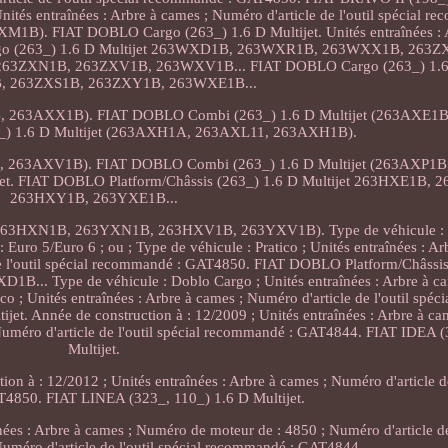
tés entraînées : Arbre à cames ; Numéro d'article de l'outil spécial r
1B). FIAT DOBLO Cargo (263_) 1.6 D Multijet. Unités entraînées : A
argo (263_) 1.6 D Multijet 263WXD1B, 263WXR1B, 263WXX1B, 263Z
263ZXN1B, 263ZXV1B, 263WXV1B... FIAT DOBLO Cargo (263_) 1.6 
, 263ZXS1B, 263ZXY1B, 263WXE1B...
B, 263AXX1B). FIAT DOBLO Combi (263_) 1.6 D Multijet (263AXE1
) 1.6 D Multijet (263AXH1A, 263AXL11, 263AXH1B).
B, 263AXV1B). FIAT DOBLO Combi (263_) 1.6 D Multijet (263AXP1
jet. FIAT DOBLO Platform/Châssis (263_) 1.6 D Multijet 263HXE1B,
263HXY1B, 263YXE1B...
t (263HXN1B, 263YXN1B, 263HXV1B, 263YXV1B). Type de véhicule : 
 Euro 5/Euro 6 ; ou ; Type de véhicule : Pratico ; Unités entraînées : Ar
de l'outil spécial recommandé : GAT4850. FIAT DOBLO Platform/Châssi
.. Type de véhicule : Doblo Cargo ; Unités entraînées : Arbre à c
ico ; Unités entraînées : Arbre à cames ; Numéro d'article de l'outil sp
. Année de construction à : 12/2009 ; Unités entraînées : Arbre à c
 Numéro d'article de l'outil spécial recommandé : GAT4844. FIAT IDEA 
Multijet.
on à : 12/2012 ; Unités entraînées : Arbre à cames ; Numéro d'article de 
4850. FIAT LINEA (323_, 110_) 1.6 D Multijet.
s : Arbre à cames ; Numéro de moteur de : 4850 ; Numéro d'article de l
méro d'article de l'outil spécial recommandé : GAT4844.