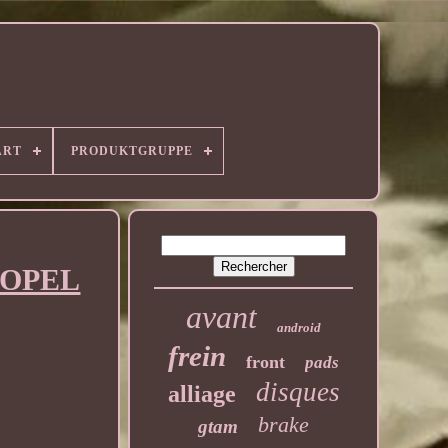
ART
PRODUKTGRUPPE
 OPEL
avant
android
frein
front
pads
disques
alliage
brake
gtam