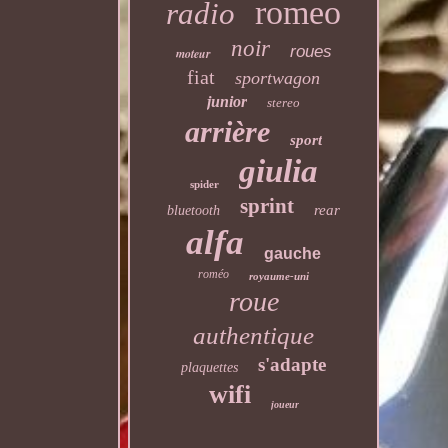
romeo
radio
noir
roues
moteur
fiat
sportwagon
junior
stereo
arrière
sport
giulia
spider
sprint
rear
bluetooth
alfa
gauche
roméo
royaume-uni
roue
authentique
s'adapte
plaquettes
wifi
joueur