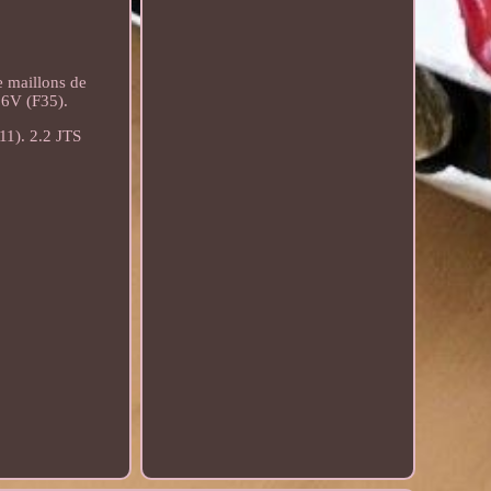
maillons de
16V (F35).
1). 2.2 JTS