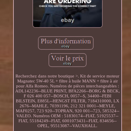
Recherchez dans notre boutique >. Kit de service moteur
Magnatec 5W-40 5L + filtre à huile MANN + filtre à air
pour Alfa Romeo. Numéros de pièces interchangeables :
ADL142236--BLUE PRINT, BFA2266--BORG & BECK,
F 026 400 057--BOSCH, 0057--S, 34400--FEBI
BILSTEIN, E885L--HENGST FILTER, 7184310000, LX
2676--MAHLE, 70391196, 212 321 0001--MEYLE,
MAF0257, 723 920--TOPRAN, 920 001--723, 585324--
VALEO. Numéros OEM : 51830174--FIAT, 51925537--
FIAT, 55184249--FIAT, 6001073431--FIAT, 834656--
OPEL, 95513087--VAUXHALL.