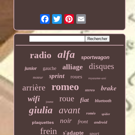
alfa
radio
sportwagon
disques
alliage
junior
gauche
sprint
roues
moteur
royaume-uni
romeo
arrière
brake
stereo
roue
wifi
fiat
bluetooth
joueur
giulia
avant
roméo
spider
noir
front
plaquettes
android
frein
s'adapte
sport