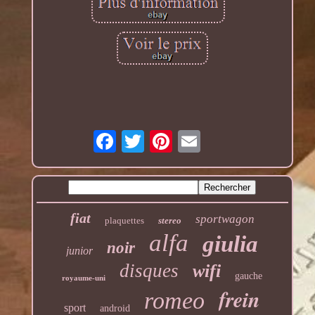
fiat
sportwagon
plaquettes
stereo
alfa
giulia
noir
junior
disques
wifi
gauche
royaume-uni
frein
romeo
sport
android