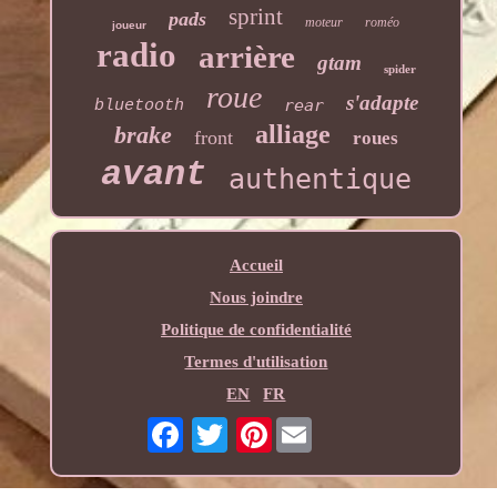
sprint
pads
moteur
roméo
joueur
radio
arrière
gtam
spider
roue
s'adapte
rear
bluetooth
alliage
brake
front
roues
avant
authentique
Accueil
Nous joindre
Politique de confidentialité
Termes d'utilisation
EN
FR
Pinterest