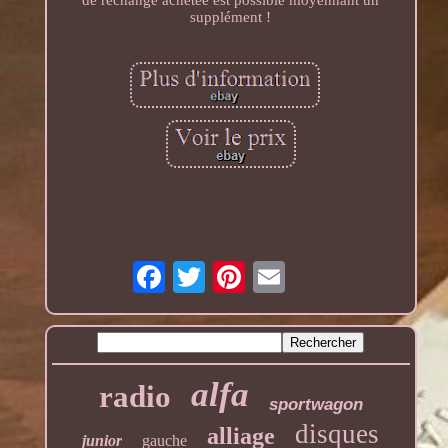
de rechange achetée est possible moyennant un
supplément !
alfa
radio
sportwagon
disques
alliage
junior
gauche