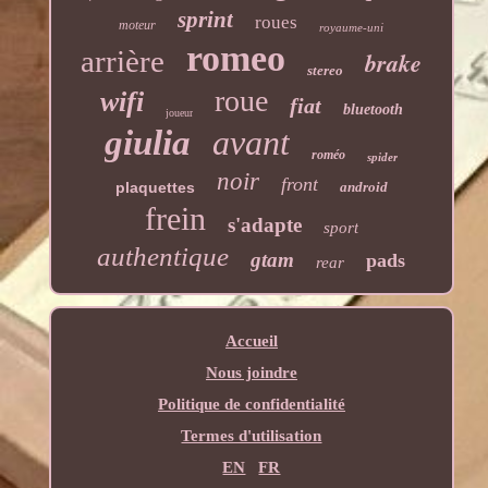
sprint
roues
moteur
royaume-uni
romeo
arrière
brake
stereo
roue
wifi
fiat
bluetooth
joueur
giulia
avant
roméo
spider
noir
front
plaquettes
android
frein
s'adapte
sport
authentique
gtam
pads
rear
Accueil
Nous joindre
Politique de confidentialité
Termes d'utilisation
EN
FR