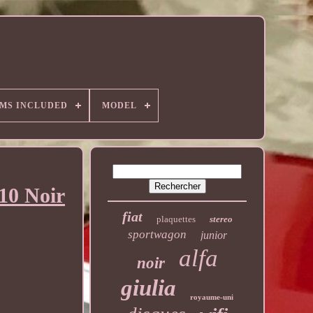
EMS INCLUDED
MODEL
10 Noir
fiat
plaquettes
stereo
sportwagon
junior
alfa
noir
giulia
royaume-uni