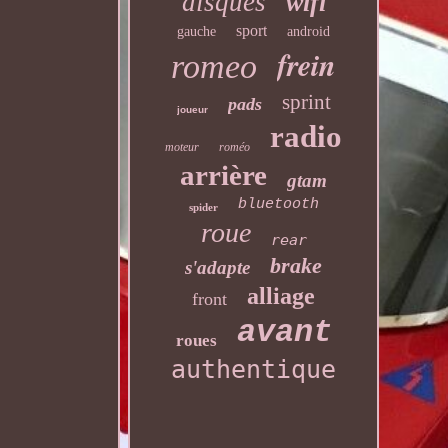
disques
wifi
sport
gauche
android
frein
romeo
sprint
pads
joueur
radio
moteur
roméo
arrière
gtam
bluetooth
spider
roue
rear
brake
s'adapte
alliage
front
avant
roues
authentique