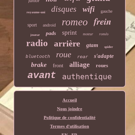
junior
disques
wifi
gauche
royaume-uni
frein
romeo
sport
android
sprint
pads
moteur
roméo
joueur
radio
arrière
gtam
spider
roue
s'adapte
rear
bluetooth
alliage
brake
front
roues
avant
authentique
Accueil
Nous joindre
Politique de confidentialité
Termes d'utilisation