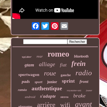
romeo
bluetooth
rear
spider
frein
alliage
fiat
gtam
radio
roue
sportwagon
gauche
sprint
pads
front
junior
sport
authentique
roméo
royaume-uni
joueur
brake
s'adapte
android
stereo
avant
arrière
wifi
plaquettes