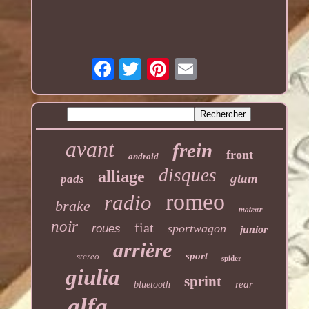
avant
frein
front
android
disques
alliage
gtam
pads
romeo
radio
brake
moteur
noir
fiat
sportwagon
roues
junior
arrière
sport
stereo
spider
giulia
sprint
rear
bluetooth
alfa