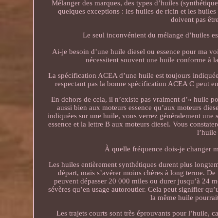
Mélanger des marques, des types d’huiles (synthétiques
quelques exceptions : les huiles de ricin et les huil
doivent pas êtr
Le seul inconvénient du mélange d’huiles est 
Ai-je besoin d’une huile diesel ou essence pour ma voit
nécessitent souvent une huile conforme à la
La spécification ACEA d’une huile est toujours indiquée 
respectant pas la bonne spécification ACEA C peut entr
En dehors de cela, il n’existe pas vraiment d’« huile p
aussi bien aux moteurs essence qu’aux moteurs diesel
indiquées sur une huile, vous verrez généralement une 
essence et la lettre B aux moteurs diesel. Vous constatere
l’huil
À quelle fréquence dois-je changer m
Les huiles entièrement synthétiques durent plus longtem
départ, mais s’avérer moins chères à long terme. De
peuvent dépasser 20 000 miles ou durer jusqu’à 24 mois.
sévères qu’en usage autoroutier. Cela peut signifier qu’
la même huile pourrai
Les trajets courts sont très éprouvants pour l’huile, c