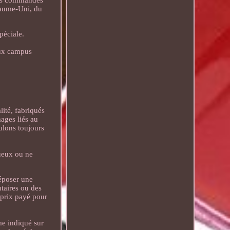
les commandes
oyaume-Uni, du
péciale.
aux campus
ité, fabriqués
ages liés au
ulons toujours
tueux ou ne
déposer une
taires ou des
u prix payé pour
e indiqué sur