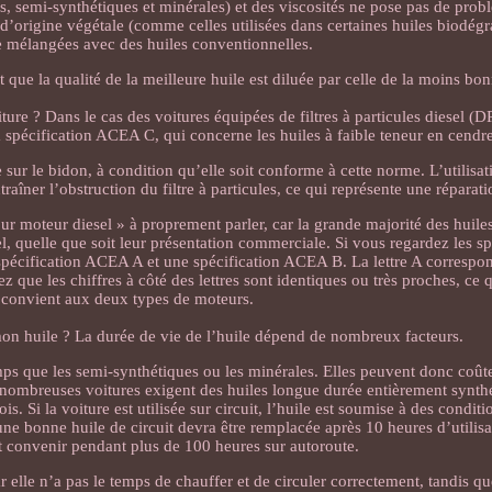
, semi-synthétiques et minérales) et des viscosités ne pose pas de probl
es d’origine végétale (comme celles utilisées dans certaines huiles biodég
e mélangées avec des huiles conventionnelles.
que la qualité de la meilleure huile est diluée par celle de la moins bo
ure ? Dans le cas des voitures équipées de filtres à particules diesel (D
 spécification ACEA C, qui concerne les huiles à faible teneur en cendre
sur le bidon, à condition qu’elle soit conforme à cette norme. L’utilisat
aîner l’obstruction du filtre à particules, ce qui représente une réparat
our moteur diesel » à proprement parler, car la grande majorité des huil
, quelle que soit leur présentation commerciale. Si vous regardez les sp
spécification ACEA A et une spécification ACEA B. La lettre A corresp
z que les chiffres à côté des lettres sont identiques ou très proches, ce 
e convient aux deux types de moteurs.
on huile ? La durée de vie de l’huile dépend de nombreux facteurs.
ps que les semi-synthétiques ou les minérales. Elles peuvent donc coût
 nombreuses voitures exigent des huiles longue durée entièrement synthé
 Si la voiture est utilisée sur circuit, l’huile est soumise à des conditi
une bonne huile de circuit devra être remplacée après 10 heures d’utilisa
t convenir pendant plus de 100 heures sur autoroute.
ar elle n’a pas le temps de chauffer et de circuler correctement, tandis q