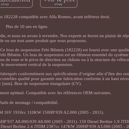
in 182228 compatible avec Alfa Romeo, avant inférieur droit.
Plus de 10 ans en ligne.
ile, et nous en avons à revendre. Nos experts se feront un plaisir de ré
ile ou sur tout autre produit que nous proposons.
e bras de suspension Febi Bilstein (182228) est fourni avec une qualit
 Febi Bilstein. Un bras de suspension est un élément essentiel du systèm
yeu de roue et le pivot de direction au châssis ou à la structure du véhicu
 le mouvement vertical de la suspension.
 fabriqués conformément aux spécifications d’origine afin d’être des r
es contrôles qualité pour garantir une fabrication conforme à un haut niv
1 [mm]. Bras de suspension triangulaire (CV).
ement optimal. Compatible avec les références OEM suivantes.
tails de montage / compatibilité.
TDM 16V 1910cc 110KW 150HP 939 A2.000 (2005 - 2011).
HP 937 A8.000;939 A8.000 (2005 - 2011). 159 Diesel Berline 1.9 JT
Diesel Berline 2.4 JTDM 2387cc 147KW 200HP 939 A3.000 (2005 - 2