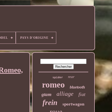
ODEL
PAYS D'ORIGINE
 Romeo,
rear
spider
romeo
bluetooth
alliage
fiat
gtam
frein
sportwagon
roue