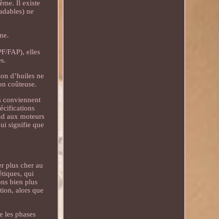
ème. Il existe
radables) ne
nne.
PF/FAP), elles
s.
ion d’huiles ne
ion coûteuse.
es conviennent
écifications
ond aux moteurs
qui signifie que
er plus cher au
tiques, qui
ons bien plus
tion, alors que
ue les phases