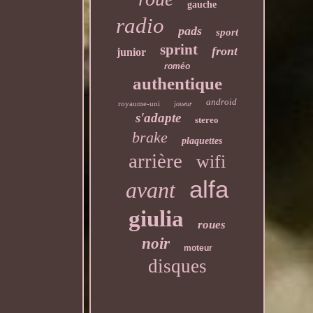
gauche
radio
pads
sport
sprint
front
junior
roméo
authentique
android
royaume-uni
joueur
s'adapte
stereo
brake
plaquettes
arrière
wifi
alfa
avant
giulia
roues
noir
moteur
disques