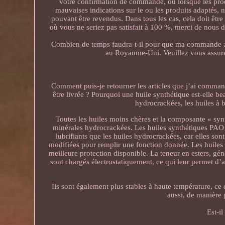
votre confirmation de commande, ou lorsque les pro
mauvaises indications sur le ou les produits adaptés,
pouvant être revendus. Dans tous les cas, cela doit être
où vous ne seriez pas satisfait à 100 %, merci de nous 
Combien de temps faudra-t-il pour que ma commande arri
au Royaume-Uni. Veuillez vous assurer
Comment puis-je retourner les articles que j’ai comm
être livrée ? Pourquoi une huile synthétique est-elle be
hydrocrackées, les huiles à b
Toutes les huiles moins chères et la composante « syn
minérales hydrocrackées. Les huiles synthétiques PAO s
lubrifiants que les huiles hydrocrackées, car elles s
modifiées pour remplir une fonction donnée. Les huiles à
meilleure protection disponible. La teneur en esters, gén
sont chargés électrostatiquement, ce qui leur permet d’
Ils sont également plus stables à haute température, ce 
aussi, de manière g
Est-i