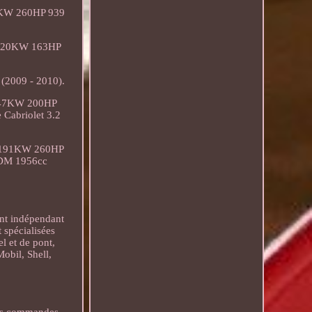
91KW 260HP 939
c 120KW 163HP
(2009 - 2010).
 147KW 200HP
 Cabriolet 3.2
cc 191KW 260HP
JTDM 1956cc
ant indépendant
 spécialisées
l et de pont,
Mobil, Shell,