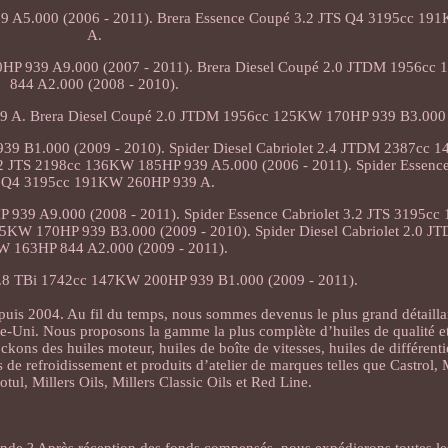
9 A5.000 (2006 - 2011). Brera Essence Coupé 3.2 JTS Q4 3195cc 1
A.
HP 939 A9.000 (2007 - 2011). Brera Diesel Coupé 2.0 JTDM 1956c
844 A2.000 (2008 - 2010).
9 A. Brera Diesel Coupé 2.0 JTDM 1956cc 125KW 170HP 939 B3.000 
39 B1.000 (2009 - 2010). Spider Diesel Cabriolet 2.4 JTDM 2387cc
2.2 JTS 2198cc 136KW 185HP 939 A5.000 (2006 - 2011). Spider Essence
 Q4 3195cc 191KW 260HP 939 A.
P 939 A9.000 (2008 - 2011). Spider Essence Cabriolet 3.2 JTS 3195
25KW 170HP 939 B3.000 (2009 - 2010). Spider Diesel Cabriolet 2.0 
 163HP 844 A2.000 (2009 - 2011).
 1.8 TBi 1742cc 147KW 200HP 939 B1.000 (2009 - 2011).
puis 2004. Au fil du temps, nous sommes devenus le plus grand détaill
ume-Uni. Nous proposons la gamme la plus complète d’huiles de qualité et
ons des huiles moteur, huiles de boîte de vitesses, huiles de différentie
es de refroidissement et produits d’atelier de marques telles que Castrol, 
tul, Millers Oils, Millers Classic Oils et Red Line.