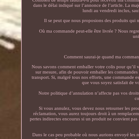
Combien de temps faudra-t-il pour recevoir ma comma
dans le délai indiqué sur l’annonce de l’article. La ma
lundi au vendredi inclus, sa
Il se peut que nous proposions des produits qui 
Où ma commande peut-elle être livrée ? Nous regret
uni
Comment saurai-je quand ma commande
Nous savons comment emballer votre colis pour qu’il vo
sur mesure, afin de pouvoir emballer les commandes d
transport. Si, malgré tous nos efforts, une commande 
que vous soyez satisfait de v
Notre politique d’annulation n’affecte pas vos droi
co
Si vous annulez, vous devez nous retourner les produ
réclamation, vous aurez toujours droit à un remplacem
pertes indirectes encourus si un produit ne convient pas 
Dans le cas peu probable où nous aurions envoyé les 