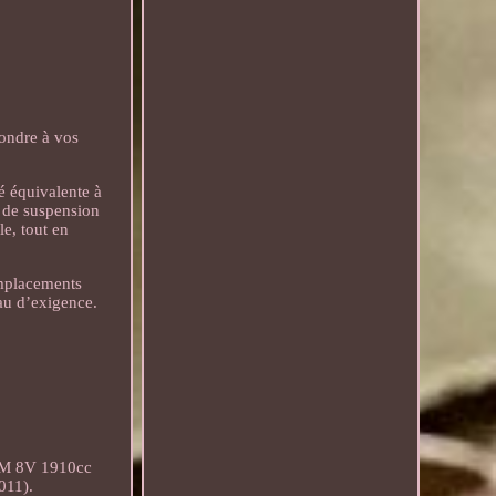
pondre à vos
é équivalente à
e de suspension
le, tout en
emplacements
eau d’exigence.
DM 8V 1910cc
011).