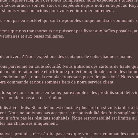
nde ? Après réception des fonds compensés, nous expédierons toutes 
jorité des articles sont en stock et expédiés depuis notre entrepôt au R
uf si nous vous contactons pour vous en informer autrement.
ne sont pas en stock et qui sont disponibles uniquement sur commande s
tons que nos transporteurs ne puissent pas livrer aux boîtes postales, 
versitaires et aux bases militaires.
 arrivera ? Nous expédions des centaines de colis chaque semaine.
us parvienne en toute sécurité. Nous utilisons des cartons de haute qual
e manière rationnelle et offrir une protection optimale contre les domm
est endommagée, nous la remplacerons sans poser de question ! Nous vo
otre commande et nous sommes fiers de notre service client.
ts lorsque nous sommes en faute, par exemple si les produits sont défec
rrespondent pas à la description.
its à vos frais. Si un défaut est constaté plus tard ou si vous tardez à 
ent. Nous ne pouvons pas accepter la responsabilité des frais supplémen
ou n’offre pas les résultats souhaités. Notre responsabilité est limitée a
les marchandises uniquement.
mauvais produits, c’est-à-dire pas ceux que vous avez commandés comm