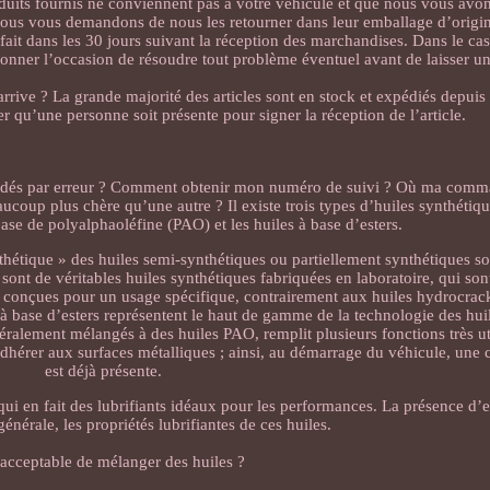
duits fournis ne conviennent pas à votre véhicule et que nous vous avo
 nous vous demandons de nous les retourner dans leur emballage d’origin
 fait dans les 30 jours suivant la réception des marchandises. Dans le c
donner l’occasion de résoudre tout problème éventuel avant de laisser 
ve ? La grande majorité des articles sont en stock et expédiés depuis 
 qu’une personne soit présente pour signer la réception de l’article.
andés par erreur ? Comment obtenir mon numéro de suivi ? Où ma comm
aucoup plus chère qu’une autre ? Il existe trois types d’huiles synthétique
ase de polyalphaoléfine (PAO) et les huiles à base d’esters.
thétique » des huiles semi-synthétiques ou partiellement synthétiques so
ont de véritables huiles synthétiques fabriquées en laboratoire, qui son
ont conçues pour un usage spécifique, contrairement aux huiles hydrocrac
 base d’esters représentent le haut de gamme de la technologie des huile
éralement mélangés à des huiles PAO, remplit plusieurs fonctions très uti
adhérer aux surfaces métalliques ; ainsi, au démarrage du véhicule, une
est déjà présente.
qui en fait des lubrifiants idéaux pour les performances. La présence d’e
énérale, les propriétés lubrifiantes de ces huiles.
l acceptable de mélanger des huiles ?