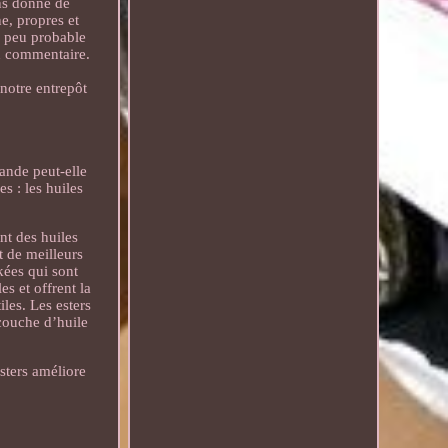
ns donné de
e, propres et
as peu probable
un commentaire.
notre entrepôt
ande peut-elle
s : les huiles
nt des huiles
t de meilleurs
kées qui sont
s et offrent la
les. Les esters
 couche d’huile
sters améliore