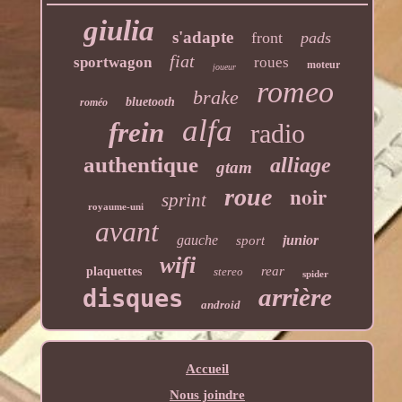
giulia
s'adapte
front
pads
fiat
sportwagon
roues
moteur
joueur
romeo
brake
bluetooth
roméo
alfa
frein
radio
authentique
alliage
gtam
noir
roue
sprint
royaume-uni
avant
gauche
junior
sport
wifi
rear
plaquettes
stereo
spider
arrière
disques
android
Accueil
Nous joindre