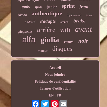
gauche
sprint
pads
front
junior
sport
authentique
roméo
royaume-uni
joueur
brake
s'adapte
android
stereo
avant
arrière
wifi
plaquettes
alfa
giulia
noir
roues
disques
moteur
Accueil
Nous joindre
Politique de confidentialité
Termes d'utilisation
EN
FR
Pinterest