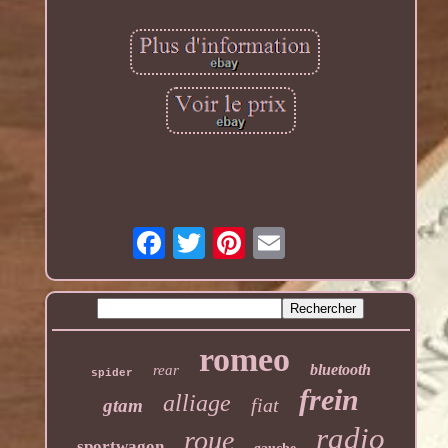
romeo
bluetooth
rear
spider
frein
alliage
fiat
gtam
radio
roue
sportwagon